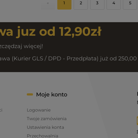
«
1
2
3
4
5
a juz od 12,90zł
zczędzaj więcej!
a (Kurier GLS / DPD - Przedpłata) już od 250,00 
Moje konto
ci
Logowanie
Twoje zamówienia
Ustawienia konta
Przechowalnia