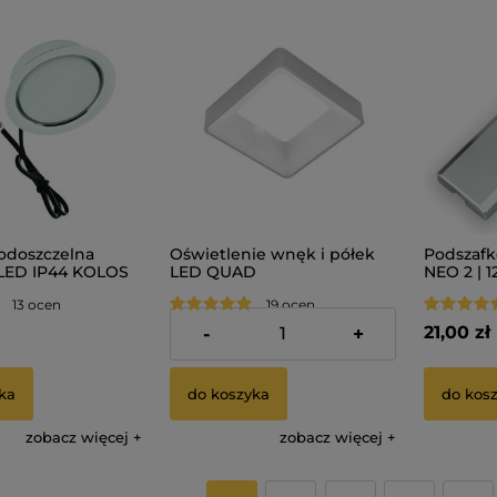
odoszczelna
Oświetlenie wnęk i półek
Podszaf
LED IP44 KOLOS
LED QUAD
NEO 2 | 1
13 ocen
19 ocen
13,00 zł
21,00 zł
-
+
ka
do koszyka
do kos
zobacz więcej
zobacz więcej