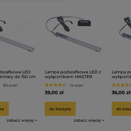
dszafkowa LED
Lampa podszafkowa LED z
Lampa p
miary do 150 cm
wyłącznikiem MASTER
wyłączn
OMEGA
20 cm do
80 ocen
14 ocen
39,00 zł
36,00 zł
ka
do koszyka
do kos
zobacz więcej
zobacz więcej