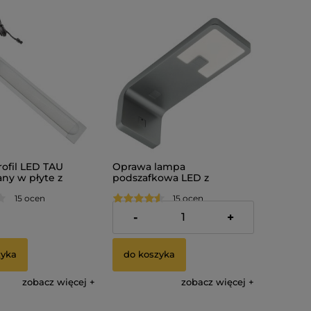
ofil LED TAU
Oprawa lampa
ny w płyte z
podszafkowa LED z
kiem (od 20 cm do
wyłącznikiem LENA
15 ocen
15 ocen
aluminium 4W 12V
39,50 zł
-
+
zyka
do koszyka
zobacz więcej
zobacz więcej