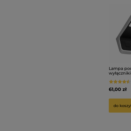
Lampa pod
wyłącznik
USB LENA 
61,00 zł
do koszy