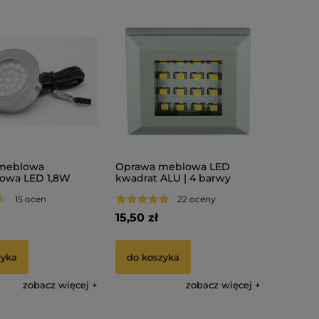
meblowa
Oprawa meblowa LED
owa LED 1,8W
kwadrat ALU | 4 barwy
YSTANS | różne
światła | SQUERE 2S
15 ocen
22 oceny
12V
15,50 zł
zyka
do koszyka
zobacz więcej
zobacz więcej