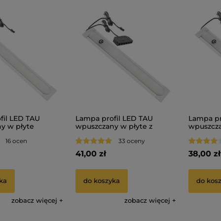
fil LED TAU
Lampa profil LED TAU
Lampa pr
y w płyte
wpuszczany w płyte z
wpuszcza
do 150 cm
wyłącznikiem MASTER (do
wyłączni
16 ocen
33 oceny
150 cm)
150 cm)
41,00 zł
38,00 zł
ka
do koszyka
do kos
zobacz więcej
zobacz więcej