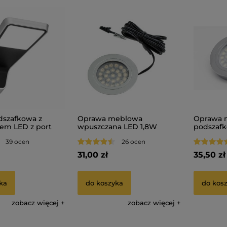
szafkowa z
Oprawa meblowa
Oprawa 
iem LED z port
wpuszczana LED 1,8W
podszafk
II
ROUND | aluminium | 12V
ROUND D
39 ocen
26 ocen
kolory | 
31,00 zł
35,50 zł
ka
do koszyka
do kos
zobacz więcej
zobacz więcej