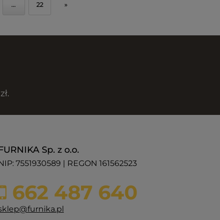
...
22
»
zł.
FURNIKA Sp. z o.o.
NIP: 7551930589 | REGON 161562523
662 487 640
sklep@furnika.pl