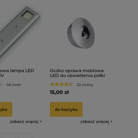
kowa lampa LED
Oczko oprawa meblowa
2V
LED do oświetlenia półki
POINT 12V
46 ocen
22 oceny
15,00 zł
zyka
do koszyka
zobacz więcej
zobacz więcej