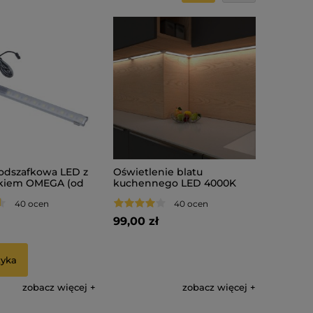
odszafkowa LED z
Oświetlenie blatu
ikiem OMEGA (od
kuchennego LED 4000K
 150 cm)
KITCHEN SET
40 ocen
40 ocen
99,00 zł
zyka
zobacz więcej
zobacz więcej