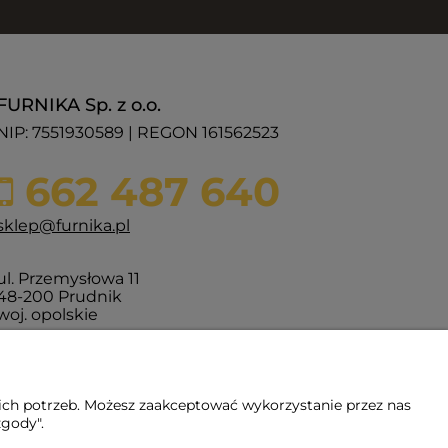
FURNIKA Sp. z o.o.
NIP: 7551930589 | REGON 161562523
662 487 640
sklep@furnika.pl
ul. Przemysłowa 11
48-200 Prudnik
woj. opolskie
ich potrzeb. Możesz zaakceptować wykorzystanie przez nas
zgody".