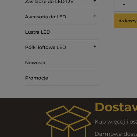
Zasilacze do LED 12V
225,00 zł
-
Akcesoria do LED
do koszy
Lustra LED
Półki loftowe LED
Nowości
Promocje
Dostaw
Kup więcej i os
Darmowa dostaw