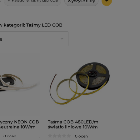
+
wyczyść filtry
Kategorie:
Taśmy LED COB
:
Taśmy LED COB
astyczny NEON COB
Taśma COB 480LED/m
eutralna 10W/m
światło liniowe 10W/m
ściemnialna 12V 5m
0 ocen
0 ocen