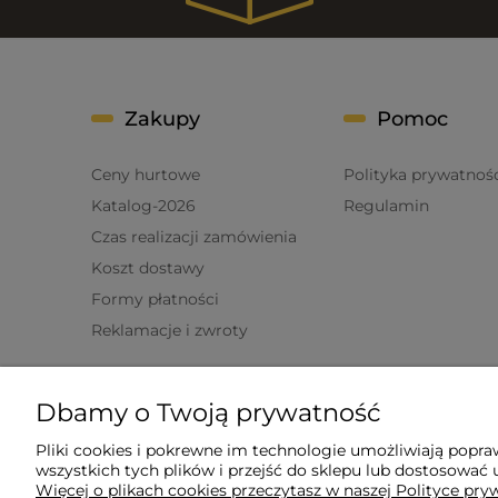
Zakupy
Pomoc
Ceny hurtowe
Polityka prywatnoś
Katalog-2026
Regulamin
Czas realizacji zamówienia
Koszt dostawy
Formy płatności
Reklamacje i zwroty
Informacje
Dbamy o Twoją prywatność
O nas
Pliki cookies i pokrewne im technologie umożliwiają popr
wszystkich tych plików i przejść do sklepu lub dostosować u
Kontakt
Więcej o plikach cookies przeczytasz w naszej Polityce pry