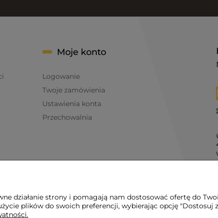
Moje konto
ci
Logowanie
Twoje zamówienia
Ustawienia konta
Przechowalnia
awne działanie strony i pomagają nam dostosować ofertę do Two
życie plików do swoich preferencji, wybierając opcję "Dostosuj 
watności.