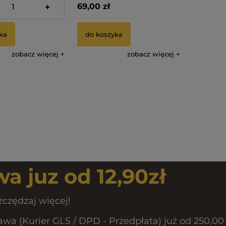
69,00 zł
+
ka
do koszyka
zobacz więcej
zobacz więcej
a juz od 12,90zł
zczędzaj więcej!
a (Kurier GLS / DPD - Przedpłata) już od 250,00 