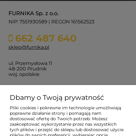
FURNIKA Sp. z o.o.
NIP: 7551930589 | REGON 161562523
662 487 640
sklep@furnika.pl
ul. Przemysłowa 11
48-200 Prudnik
woj. opolskie
Zakupy
Dbamy o Twoją prywatność
Pliki cookies i pokrewne im technologie umożliwiają
Pomoc
poprawne działanie strony i pomagają nam
dostosować ofertę do Twoich potrzeb. Możesz
zaakceptować wykorzystanie przez nas wszystkich
Moje konto
tych plików i przejść do sklepu lub dostosować użycie
plików do swoich preferencji, wybierając opcję