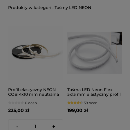
Taśmy LED NEON
Profil elastyczny NEON
Taśma LED Neon Flex
COB 4x10 mm neutralna
5x13 mm elastyczny profil
10W/m 12V 5m
9,6W/m IP44 5m
0 ocen
59 ocen
225,00 zł
199,00 zł
-
+