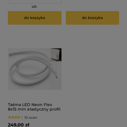
szt.
do koszyka
do koszyka
Taśma LED Neon Flex
8x15 mm elastyczny profil
9,6W/m IP44 5m
10 ocen
249,00 zł