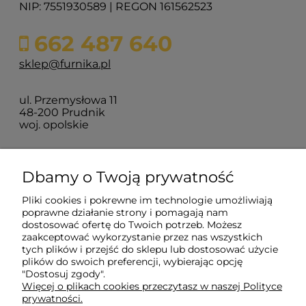
NIP: 7551930589 | REGON 161562523
662 487 640
sklep@furnika.pl
ul. Przemysłowa 11
48-200 Prudnik
woj. opolskie
Zakupy
Dbamy o Twoją prywatność
Pliki cookies i pokrewne im technologie umożliwiają
Pomoc
poprawne działanie strony i pomagają nam
dostosować ofertę do Twoich potrzeb. Możesz
zaakceptować wykorzystanie przez nas wszystkich
tych plików i przejść do sklepu lub dostosować użycie
Moje konto
plików do swoich preferencji, wybierając opcję
"Dostosuj zgody".
Więcej o plikach cookies przeczytasz w naszej Polityce
Informacje
prywatności.