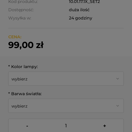
Kod produktu:
10.01.17.1X_SET2
Dostępność:
duża ilość
Wysyłka w:
24 godziny
CENA:
99,00 zł
*
Kolor lampy:
*
Barwa światła:
-
+