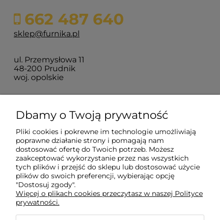
662 487 640
sklep@furnika.pl
ul. Przemysłowa 11
48-200 Prudnik
woj. opolskie
Zakupy
Dbamy o Twoją prywatność
Pliki cookies i pokrewne im technologie umożliwiają
Pomoc
poprawne działanie strony i pomagają nam
dostosować ofertę do Twoich potrzeb. Możesz
zaakceptować wykorzystanie przez nas wszystkich
Moje konto
tych plików i przejść do sklepu lub dostosować użycie
plików do swoich preferencji, wybierając opcję
"Dostosuj zgody".
Więcej o plikach cookies przeczytasz w naszej Polityce
Informacje
prywatności.