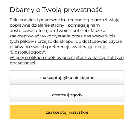
Zakupy
Dbamy o Twoją prywatność
Pliki cookies i pokrewne im technologie umożliwiają
Pomoc
poprawne działanie strony i pomagają nam
dostosować ofertę do Twoich potrzeb. Możesz
zaakceptować wykorzystanie przez nas wszystkich
Moje konto
tych plików i przejść do sklepu lub dostosować użycie
plików do swoich preferencji, wybierając opcję
"Dostosuj zgody".
Więcej o plikach cookies przeczytasz w naszej Polityce
Informacje
prywatności.
zaakceptuj tylko niezbędne
dostosuj zgody
zaakceptuj wszystkie
© 2026 www.oswietleniemeblowe.pl. Wszelkie prawa
zastrzeżone.
Styl graficzny ShopGadget.pl
Sklep internetowy Shoper.pl