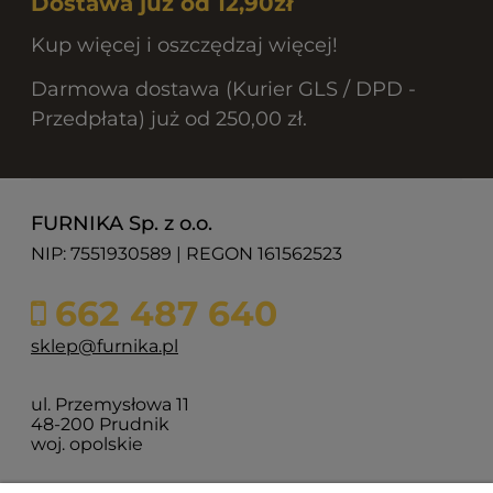
Dostawa juz od 12,90zł
Kup więcej i oszczędzaj więcej!
Darmowa dostawa (Kurier GLS / DPD -
Przedpłata) już od 250,00 zł.
FURNIKA Sp. z o.o.
NIP: 7551930589 | REGON 161562523
662 487 640
sklep@furnika.pl
ul. Przemysłowa 11
48-200 Prudnik
woj. opolskie