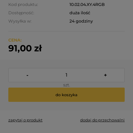
Kod produktu:
10.02.04.XY.4RGB
Dostępność:
duża ilość
Wysyłka w:
24 godziny
CENA:
91,00 zł
-
+
szt.
do koszyka
zapytaj o produkt
dodaj do przechowalni