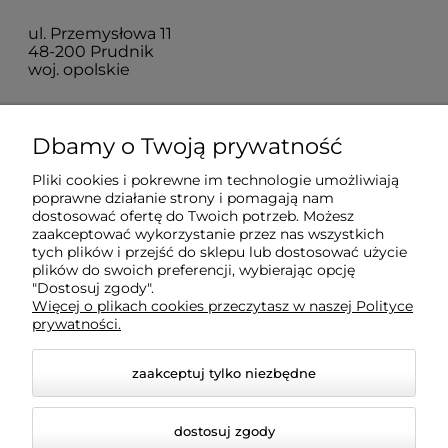
ul. Przemysłowa 11
48-200 Prudnik
woj. opolskie
Zakupy
Dbamy o Twoją prywatność
Pliki cookies i pokrewne im technologie umożliwiają
Pomoc
poprawne działanie strony i pomagają nam
dostosować ofertę do Twoich potrzeb. Możesz
zaakceptować wykorzystanie przez nas wszystkich
Moje konto
tych plików i przejść do sklepu lub dostosować użycie
plików do swoich preferencji, wybierając opcję
"Dostosuj zgody".
Więcej o plikach cookies przeczytasz w naszej Polityce
Informacje
prywatności.
zaakceptuj tylko niezbędne
dostosuj zgody