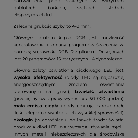
podświetlenia półek szklanych w witrynach,
gablotach, barkach, szafkach, stołach,
ekspozytorach itd.
Zalecana grubość szyby to 4-8 mm.
Głównym atutem klipsa RGB jest możliwość
kontrolowania i zmiany programów świecenia za
pomocą sterownika RGB IR z pilotem. Dostępnych
jest 20 programów: 16 statycznych i 4 dynamiczne.
Główne zalety oświetlenia diodowego LED jest:
wysoka efektywność
(diody LED są najbardziej
energooszczędnym źródłem oświetlenia
oferowanym na rynku),
trwałość oświetlenia
(przeciętny czas pracy wynosi ok. 50 000 godzin),
mała emisja ciepła
(diody emitują bardzo małe
ilości ciepła co wynika z ich wysokiej sprawności),
ekologia
(w odróżnieniu od innych źródeł światła,
produkcja diod LED nie wymaga używania rtęci i
innych metali niebezpiecznych dla środowiska