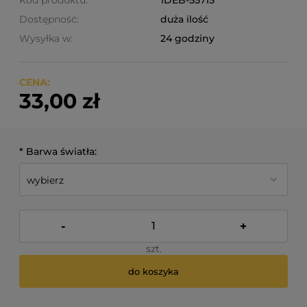
Kod produktu:
1DEB-55715
Dostępność:
duża ilość
Wysyłka w:
24 godziny
CENA:
33,00 zł
*
Barwa światła:
-
+
szt.
do koszyka
*
- Pole wymagane