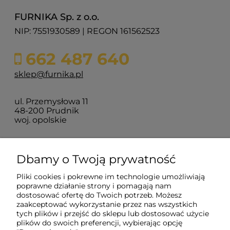
FURNIKA Sp. z o.o.
NIP: 7551930589 | REGON 161562523
662 487 640
sklep@furnika.pl
ul. Przemysłowa 11
48-200 Prudnik
woj. opolskie
Zakupy
Dbamy o Twoją prywatność
Pliki cookies i pokrewne im technologie umożliwiają
Pomoc
poprawne działanie strony i pomagają nam
dostosować ofertę do Twoich potrzeb. Możesz
zaakceptować wykorzystanie przez nas wszystkich
Moje konto
tych plików i przejść do sklepu lub dostosować użycie
plików do swoich preferencji, wybierając opcję