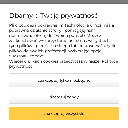
Zakupy
Dbamy o Twoją prywatność
Pliki cookies i pokrewne im technologie umożliwiają
Pomoc
poprawne działanie strony i pomagają nam
dostosować ofertę do Twoich potrzeb. Możesz
zaakceptować wykorzystanie przez nas wszystkich
tych plików i przejść do sklepu lub dostosować użycie
Moje konto
plików do swoich preferencji, wybierając opcję
"Dostosuj zgody".
Więcej o plikach cookies przeczytasz w naszej Polityce
Informacje
prywatności.
zaakceptuj tylko niezbędne
dostosuj zgody
zaakceptuj wszystkie
© 2026 www.oswietleniemeblowe.pl. Wszelkie prawa
zastrzeżone.