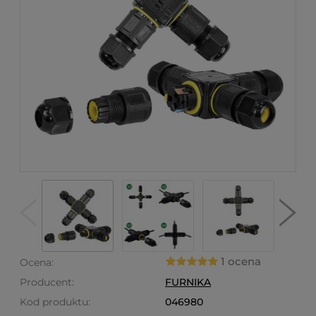
1 ocena
Ocena:
Producent:
FURNIKA
Kod produktu:
046980