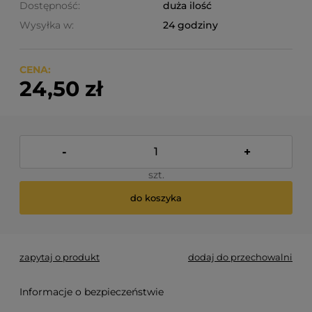
Dostępność:
duża ilość
Wysyłka w:
24 godziny
CENA:
24,50 zł
-
+
szt.
do koszyka
zapytaj o produkt
dodaj do przechowalni
Informacje o bezpieczeństwie