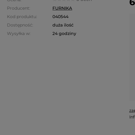
6
Producent:
FURNIKA
Kod produktu:
040544
Dostępność:
duża ilość
Wysyłka w:
24 godziny
za
In