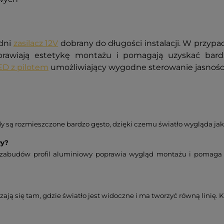
edni
zasilacz 12V
dobrany do długości instalacji.
W przypad
prawiają estetykę montażu i pomagają uzyskać bard
ED z pilotem
umożliwiający wygodne sterowanie jasności
y są rozmieszczone bardzo gęsto, dzięki czemu światło wygląda jak
wy?
i zabudów profil aluminiowy poprawia wygląd montażu i pomaga l
ają się tam, gdzie światło jest widoczne i ma tworzyć równą linię.