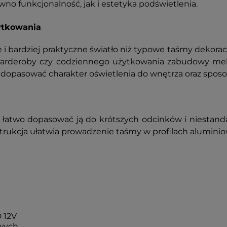
no funkcjonalność, jak i estetyka podświetlenia.
ytkowania
bardziej praktyczne światło niż typowe taśmy dekoracy
 garderoby czy codziennego użytkowania zabudowy me
a to dopasować charakter oświetlenia do wnętrza oraz sp
o łatwo dopasować ją do krótszych odcinków i niesta
strukcja ułatwia prowadzenie taśmy w profilach alumini
 12V
owych