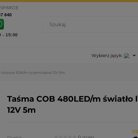
WSPARCIE
87 640
0 - 15:00
Wybierz język:
liniowe 10W/m ściemnialna 12V 5m
Taśma COB 480LED/m światło l
12V 5m
CE
0 ocen
Ocena: