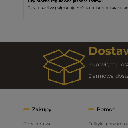
Czy można regulować jasność taśmy?
Tak, model współpracuje ze ściemniaczami oraz st
Dostaw
Kup więcej i os
Darmowa dostaw
Zakupy
Pomoc
Ceny hurtowe
Polityka prywatnoś