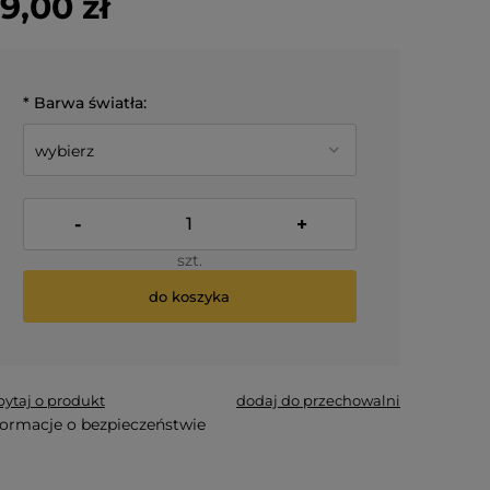
9,00 zł
*
Barwa światła:
-
+
szt.
do koszyka
*
- Pole wymagane
pytaj o produkt
dodaj do przechowalni
formacje o bezpieczeństwie