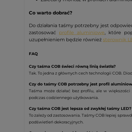
Co warto dobrać?
Do działania taśmy potrzebny jest odpowi
zastosować
profile aluminiowe
, które po
uzupełnieniem będzie również
sterownik L
FAQ
Czy taśma COB świeci równą linią światła?
Tak. To jedna z głównych cech technologii COB. Diod
Czy do taśmy COB potrzebny jest profil aluminio
Taśma może działać bez profilu, ale w większośc
podczas codziennego użytkowania.
Czy taśma COB jest lepsza od zwykłej taśmy LED?
To zależy od zastosowania. Taśmy COB lepiej sprawdz
podświetleń dekoracyjnych.