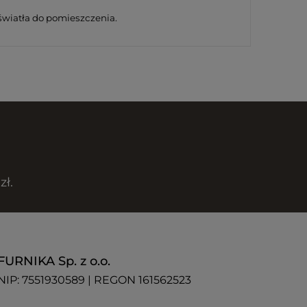
wiatła do pomieszczenia.
zł.
FURNIKA Sp. z o.o.
NIP: 7551930589 | REGON 161562523