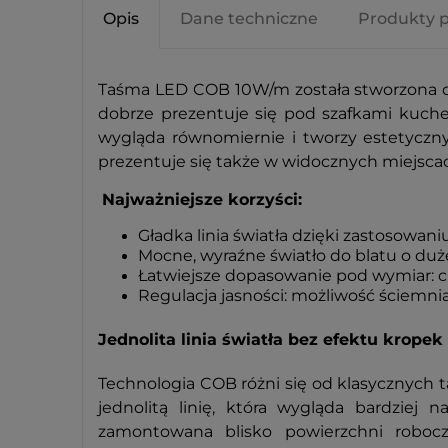
Opis
Dane techniczne
Produkty 
Taśma LED COB 10W/m została stworzona do m
dobrze prezentuje się pod szafkami kuch
wygląda równomiernie i tworzy estetyczny
prezentuje się także w widocznych miejsc
Najważniejsze korzyści:
Gładka linia światła dzięki zastosowan
Mocne, wyraźne światło do blatu o du
Łatwiejsze dopasowanie pod wymiar: ci
Regulacja jasności: możliwość ściemnian
Jednolita linia światła bez efektu kropek
Technologia COB różni się od klasycznych
jednolitą linię, która wygląda bardziej
zamontowana blisko powierzchni roboc