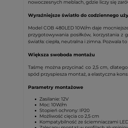
nowoczesnych meblach, gdzie liczy się zarów
Wyraźniejsze światło do codziennego uż
Model COB 480LED 10W/m daje mocniejsze i 
przygotowywania posiłków, korzystania z
światła: ciepła, neutralna i zimna. Pozwal
Większa swoboda montażu
Taśmę można przycinać co 2,5 cm, dlateg
spód przyspiesza montaż, a elastyczna kon
Parametry montażowe
Zasilanie: 12V
Moc: 10W/m
Stopień ochrony: IP20
Możliwość cięcia co 2,5 cm
Kompatybilność ze ściemniaczami LED
Zalecany montaż w profilach alumini