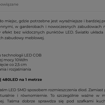
powiązane
iejsc, gdzie potrzebne jest wyraźniejsze i bardziej prak
ennymi, w garderobach i nowoczesnych zabudowach m
 efekt bez widocznych punktów LED. Światło układa si
ach zabudowy meblowej.
iu technologii LED COB
żej mocy 10W/m
ęcie co 2,5 cm
ia i rozjaśniania
 | 480LED na 1 metrze
 taśm LED SMD sposobem rozmieszczenia diod. Zamiast
 naturalnie i równomiernie. To szczególnie ważne w 
zej.
Taśma dobrze sprawdza się pod szafkami kuch