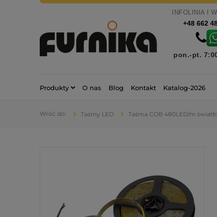
INFOLINIA I 
+48 662 4
pon.-pt. 7:0
Produkty
O nas
Blog
Kontakt
Katalog-2026
Taśmy LED
Taśma COB 480LED/m światło 