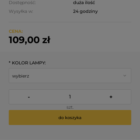
Dostępność:
duża ilość
Wysyłka w:
24 godziny
CENA:
109,00 zł
*
KOLOR LAMPY:
-
+
szt.
do koszyka
*
- Pole wymagane