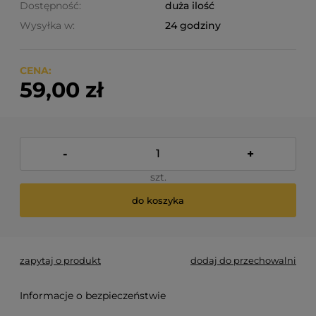
Dostępność:
duża ilość
Wysyłka w:
24 godziny
CENA:
59,00 zł
-
+
szt.
do koszyka
zapytaj o produkt
dodaj do przechowalni
Informacje o bezpieczeństwie