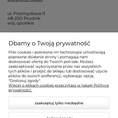
ul. Przemysłowa 11
48-200 Prudnik
woj. opolskie
Zakupy
Dbamy o Twoją prywatność
Pliki cookies i pokrewne im technologie umożliwiają
Pomoc
poprawne działanie strony i pomagają nam
dostosować ofertę do Twoich potrzeb. Możesz
zaakceptować wykorzystanie przez nas wszystkich
Moje konto
tych plików i przejść do sklepu lub dostosować użycie
plików do swoich preferencji, wybierając opcję
"Dostosuj zgody".
Więcej o plikach cookies przeczytasz w naszej Polityce
Informacje
prywatności.
zaakceptuj tylko niezbędne