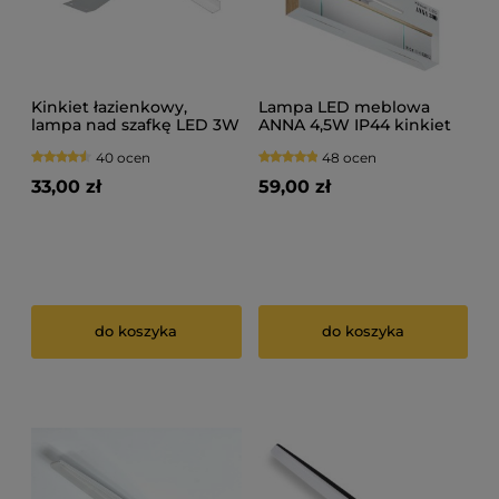
Kinkiet łazienkowy,
Lampa LED meblowa
lampa nad szafkę LED 3W
ANNA 4,5W IP44 kinkiet
| BRITA IP44 12V
nad lustro lub szafkę,
40 ocen
48 ocen
srebrna
33,00 zł
59,00 zł
do koszyka
do koszyka