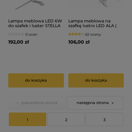
Lampa meblowa LED 6W
Lampa meblowa na
do szafek i luster STELLA
szafkę lustro LED ALA |
230V 3szt
80cm CHROM | IP44 230V
0 ocen
62 oceny
192,00 zł
106,00 zł
do koszyka
do koszyka
«
»
1
2
3