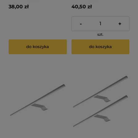
38,00 zł
40,50 zł
-
+
szt.
do koszyka
do koszyka