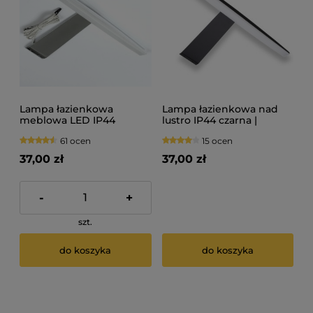
Lampa łazienkowa
Lampa łazienkowa nad
meblowa LED IP44
lustro IP44 czarna |
chrom ELIPSA-1
ELIPSA-1
61 ocen
15 ocen
37,00 zł
37,00 zł
-
+
szt.
do koszyka
do koszyka