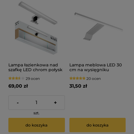
Lampa łazienkowa nad
Lampa meblowa LED 30
szafkę LED chrom połysk
cm na wysięgniku
IP44 AGNES
srebrna STELLA 3W 12V
29 ocen
20 ocen
69,00 zł
31,50 zł
-
+
szt.
do koszyka
do koszyka