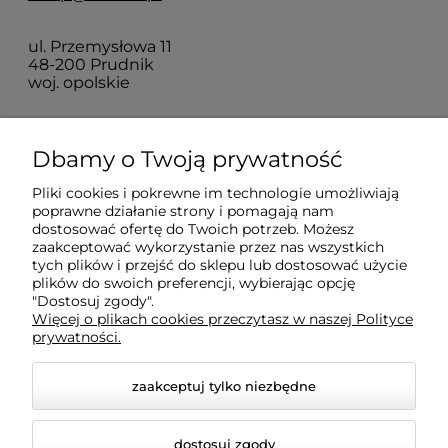
ul. Przemysłowa 11
48-200 Prudnik
woj. opolskie
Zakupy
Dbamy o Twoją prywatność
Pliki cookies i pokrewne im technologie umożliwiają
Pomoc
poprawne działanie strony i pomagają nam
dostosować ofertę do Twoich potrzeb. Możesz
zaakceptować wykorzystanie przez nas wszystkich
Moje konto
tych plików i przejść do sklepu lub dostosować użycie
plików do swoich preferencji, wybierając opcję
"Dostosuj zgody".
Więcej o plikach cookies przeczytasz w naszej Polityce
Informacje
prywatności.
zaakceptuj tylko niezbędne
dostosuj zgody